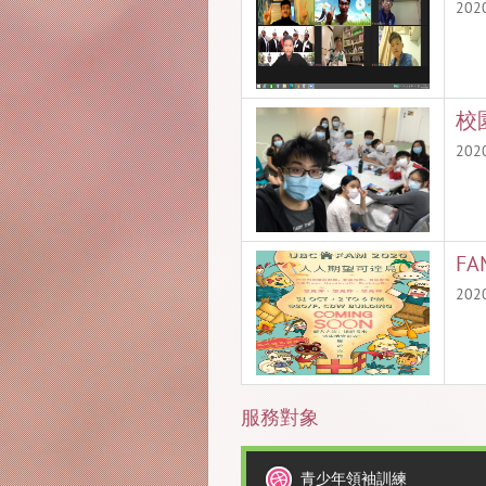
20
校
20
F
20
服務對象
青少年領袖訓練