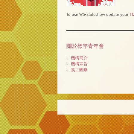
To use WS-Slideshow update your
Fl
關於標竿青年會
機構簡介
機構宗旨
義工團隊